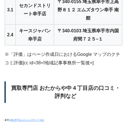
〒340-0155 埼玉県幸手市上高
セカンドストリ
3.1
野８１２ エムズタウン幸手 南
ート幸手店
館
キースジャパン
〒340-0103 埼玉県幸手市内国
2.4
幸手店
府間７２５−１
※「評価」はページ作成日におけるGoogle マップのクチ
コミ評価[cc id=38<!地域記事事務所一覧後>]
買取専門店 おたからや中４丁目店の口コミ・
評判など
参照:
買取専門店 おたからや中４丁目店