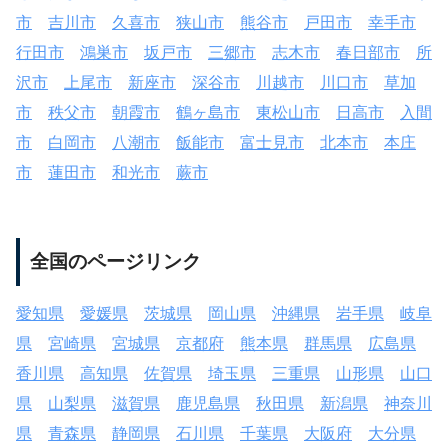
市
吉川市
久喜市
狭山市
熊谷市
戸田市
幸手市
行田市
鴻巣市
坂戸市
三郷市
志木市
春日部市
所
沢市
上尾市
新座市
深谷市
川越市
川口市
草加
市
秩父市
朝霞市
鶴ヶ島市
東松山市
日高市
入間
市
白岡市
八潮市
飯能市
富士見市
北本市
本庄
市
蓮田市
和光市
蕨市
全国のページリンク
愛知県
愛媛県
茨城県
岡山県
沖縄県
岩手県
岐阜
県
宮崎県
宮城県
京都府
熊本県
群馬県
広島県
香川県
高知県
佐賀県
埼玉県
三重県
山形県
山口
県
山梨県
滋賀県
鹿児島県
秋田県
新潟県
神奈川
県
青森県
静岡県
石川県
千葉県
大阪府
大分県