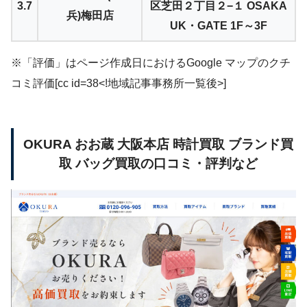
3.7
区芝田２丁目２−１ OSAKA
兵)梅田店
UK・GATE 1F～3F
※「評価」はページ作成日におけるGoogle マップのクチ
コミ評価[cc id=38<!地域記事事務所一覧後>]
OKURA おお蔵 大阪本店 時計買取 ブランド買
取 バッグ買取の口コミ・評判など