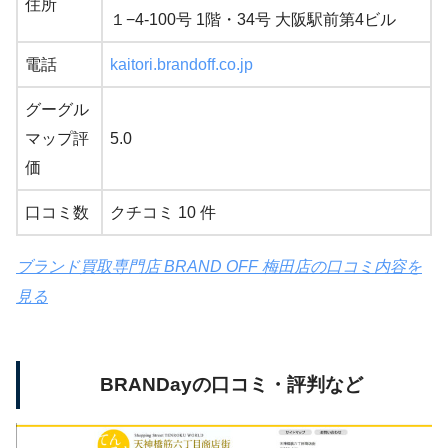
住所
１−4-100号 1階・34号 大阪駅前第4ビル
電話
kaitori.brandoff.co.jp
グーグル
マップ評
5.0
価
口コミ数
クチコミ 10 件
ブランド買取専門店 BRAND OFF 梅田店の口コミ内容を
見る
BRANDayの口コミ・評判など