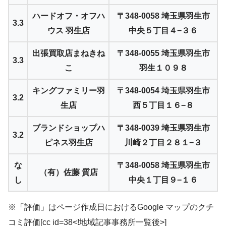
ハードオフ・オフハ
〒348-0058 埼玉県羽生市
3.3
ウス 羽生店
中央５丁目４−３６
出張買取店まねきね
〒348-0055 埼玉県羽生市
3.3
こ
羽生１０９８
キングファミリー羽
〒348-0054 埼玉県羽生市
3.2
生店
西５丁目１６−８
ブランドショップハ
〒348-0039 埼玉県羽生市
3.2
ピネス羽生店
川崎２丁目２８１−３
な
〒348-0058 埼玉県羽生市
（有）佐藤 質店
し
中央１丁目９−１６
※「評価」はページ作成日におけるGoogle マップのクチ
コミ評価[cc id=38<!地域記事事務所一覧後>]