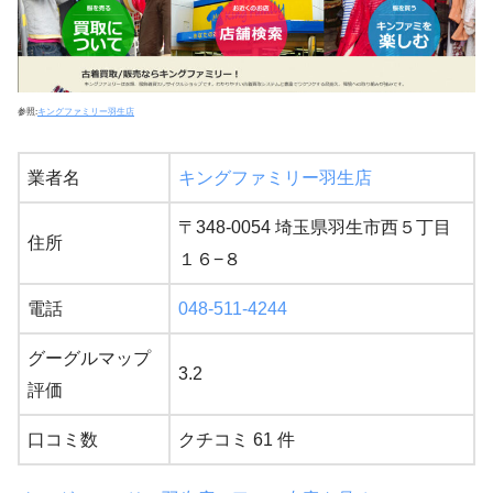
参照:
キングファミリー羽生店
業者名
キングファミリー羽生店
〒348-0054 埼玉県羽生市西５丁目
住所
１６−８
電話
048-511-4244
グーグルマップ
3.2
評価
口コミ数
クチコミ 61 件