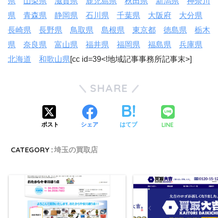
県
山梨県
滋賀県
鹿児島県
秋田県
新潟県
神奈川
県
青森県
静岡県
石川県
千葉県
大阪府
大分県
長崎県
長野県
鳥取県
島根県
東京都
徳島県
栃木
県
奈良県
富山県
福井県
福岡県
福島県
兵庫県
北海道
和歌山県
[cc id=39<!地域記事事務所記事末>]
SHARE
LINE
ポスト
シェア
はてブ
CATEGORY :
埼玉の買取店