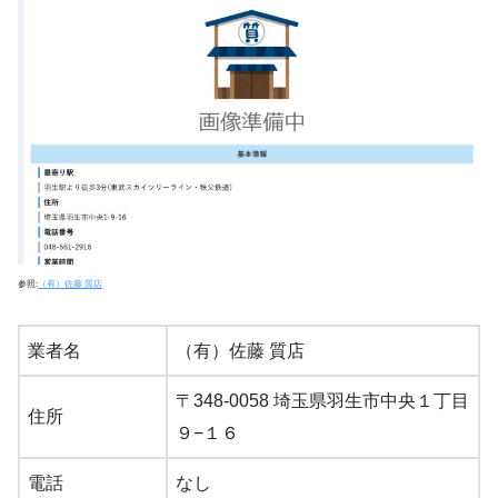
参照:
（有）佐藤 質店
業者名
（有）佐藤 質店
〒348-0058 埼玉県羽生市中央１丁目
住所
９−１６
電話
なし