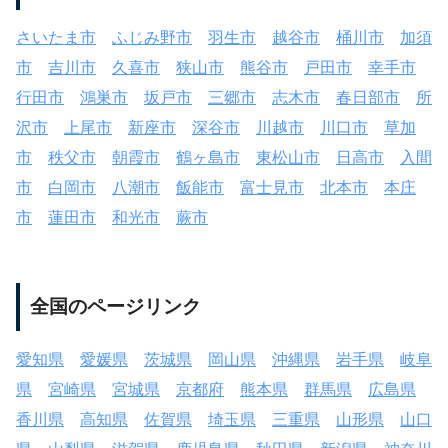
さいたま市
ふじみ野市
羽生市
越谷市
桶川市
加須
市
吉川市
久喜市
狭山市
熊谷市
戸田市
幸手市
行田市
鴻巣市
坂戸市
三郷市
志木市
春日部市
所
沢市
上尾市
新座市
深谷市
川越市
川口市
草加
市
秩父市
朝霞市
鶴ヶ島市
東松山市
日高市
入間
市
白岡市
八潮市
飯能市
富士見市
北本市
本庄
市
蓮田市
和光市
蕨市
全国のページリンク
愛知県
愛媛県
茨城県
岡山県
沖縄県
岩手県
岐阜
県
宮崎県
宮城県
京都府
熊本県
群馬県
広島県
香川県
高知県
佐賀県
埼玉県
三重県
山形県
山口