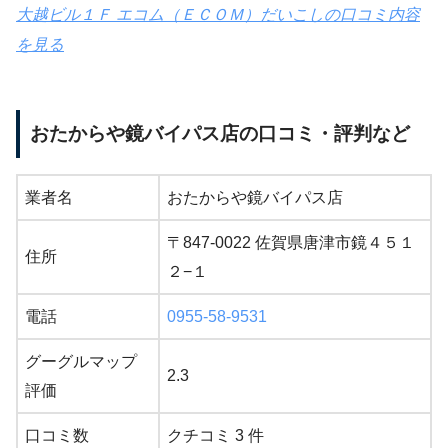
大越ビル１Ｆ エコム（ＥＣＯＭ）だいこしの口コミ内容
を見る
おたからや鏡バイパス店の口コミ・評判など
業者名
おたからや鏡バイパス店
〒847-0022 佐賀県唐津市鏡４５１
住所
２−１
電話
0955-58-9531
グーグルマップ
2.3
評価
口コミ数
クチコミ 3 件