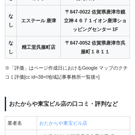
〒847-0022 佐賀県唐津市鏡
な
エステール 唐津
立神４６７１イオン唐津ショ
し
ッピングセンター 1F
な
〒847-0052 佐賀県唐津市呉
精工堂呉服町店
し
服町１８１１
※「評価」はページ作成日におけるGoogle マップのクチ
コミ評価[cc id=38<!地域記事事務所一覧後>]
おたからや東宝ビル店の口コミ・評判など
業者名
おたからや東宝ビル店