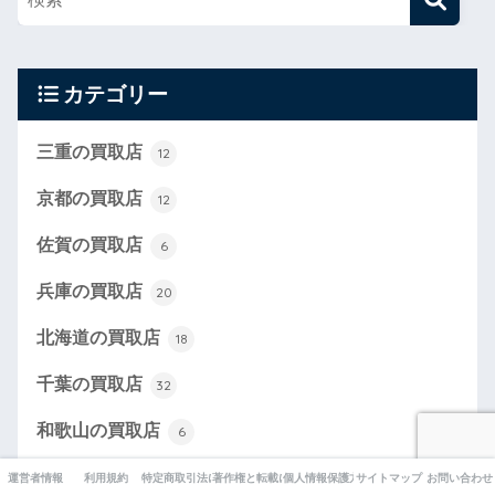
カテゴリー
三重の買取店
12
京都の買取店
12
佐賀の買取店
6
兵庫の買取店
20
北海道の買取店
18
千葉の買取店
32
和歌山の買取店
6
埼玉の買取店
41
運営者情報
利用規約
特定商取引法に基づく表記
著作権と転載について
個人情報保護方針
サイトマップ
お問い合わせ