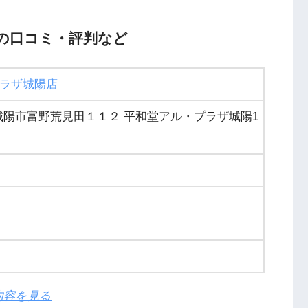
陽店の口コミ・評判など
ルプラザ城陽店
京都府城陽市富野荒見田１１２ 平和堂アル・プラザ城陽1
ミ内容を見る