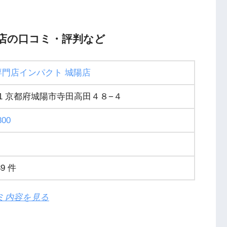
店の口コミ・評判など
専門店インパクト 城陽店
121 京都府城陽市寺田高田４８−４
800
9 件
ミ内容を見る