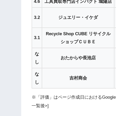
4.6
工具買取専門店インパクト 城陽店
3.2
ジュエリー・イケダ
Recycle Shop CUBE リサイクル
3.1
ショップＣＵＢＥ
な
おたからや長池店
し
な
吉村商会
し
※「評価」はページ作成日におけるGoogle 
一覧後>]