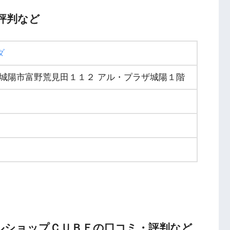
評判など
ダ
京都府城陽市富野荒見田１１２ アル・プラザ城陽１階
リサイクルショップＣＵＢＥの口コミ・評判など