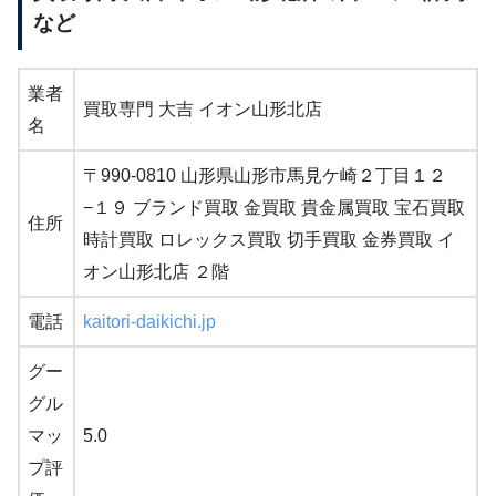
など
業者
買取専門 大吉 イオン山形北店
名
〒990-0810 山形県山形市馬見ケ崎２丁目１２
−１９ ブランド買取 金買取 貴金属買取 宝石買取
住所
時計買取 ロレックス買取 切手買取 金券買取 イ
オン山形北店 ２階
電話
kaitori-daikichi.jp
グー
グル
マッ
5.0
プ評