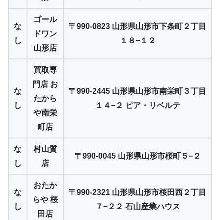
ゴール
な
〒990-0823 山形県山形市下条町２丁目
ドワン
し
１８−１２
山形店
買取専
門店 お
な
〒990-2445 山形県山形市南栄町３丁目
たから
し
１４−２ ピア・リベルテ
や南栄
町店
な
村山質
〒990-0045 山形県山形市桜町５−２
し
店
おたか
な
〒990-2321 山形県山形市桜田西２丁目
らや 桜
し
７−２２ 石山産業ハウス
田店