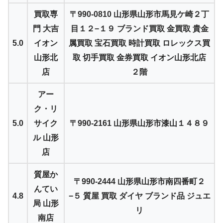
買取専
〒990-0810 山形県山形市馬見ケ崎２丁
門 大吉
目１２−１９ ブランド買取 金買取 貴金
5.0
イオン
属買取 宝石買取 時計買取 ロレックス買
山形北
取 切手買取 金券買取 イオン山形北店
店
２階
アー
ク・リ
5.0
サイク
〒990-2161 山形県山形市漆山１４８９
ル 山形
店
質屋か
〒990-2444 山形県山形市南四番町２
んてい
4.8
−５ 質屋 買取 ダイヤ ブランド品 ジュエ
局 山形
リ
南店