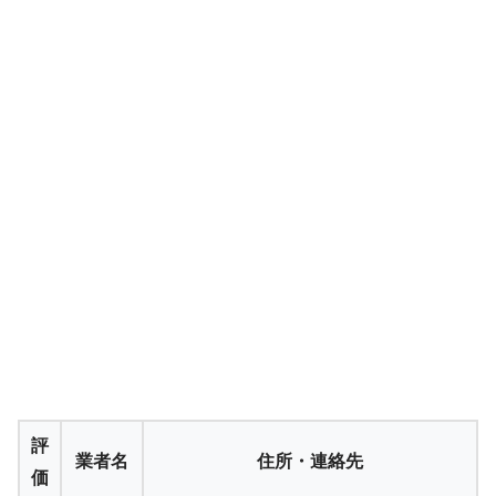
評
業者名
住所・連絡先
価