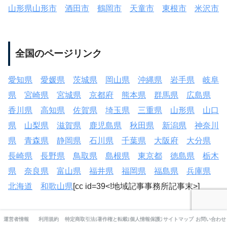
山形県山形市
酒田市
鶴岡市
天童市
東根市
米沢市
全国のページリンク
愛知県
愛媛県
茨城県
岡山県
沖縄県
岩手県
岐阜
県
宮崎県
宮城県
京都府
熊本県
群馬県
広島県
香川県
高知県
佐賀県
埼玉県
三重県
山形県
山口
県
山梨県
滋賀県
鹿児島県
秋田県
新潟県
神奈川
県
青森県
静岡県
石川県
千葉県
大阪府
大分県
長崎県
長野県
鳥取県
島根県
東京都
徳島県
栃木
県
奈良県
富山県
福井県
福岡県
福島県
兵庫県
北海道
和歌山県
[cc id=39<!地域記事事務所記事末>]
運営者情報
利用規約
特定商取引法に基づく表記
著作権と転載について
個人情報保護方針
サイトマップ
お問い合わせ
CATEGORY :
山形の買取店