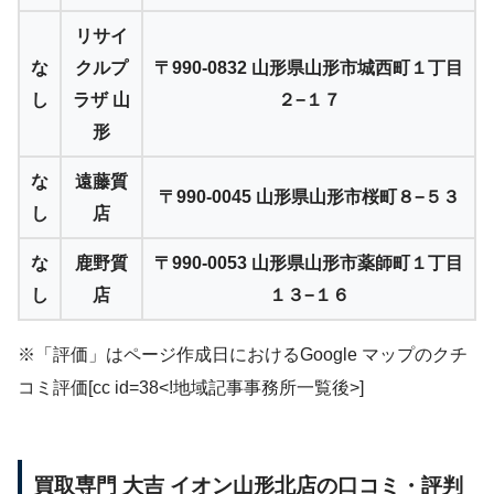
リサイ
な
クルプ
〒990-0832 山形県山形市城西町１丁目
し
ラザ 山
２−１７
形
な
遠藤質
〒990-0045 山形県山形市桜町８−５３
し
店
な
鹿野質
〒990-0053 山形県山形市薬師町１丁目
し
店
１３−１６
※「評価」はページ作成日におけるGoogle マップのクチ
コミ評価[cc id=38<!地域記事事務所一覧後>]
買取専門 大吉 イオン山形北店の口コミ・評判