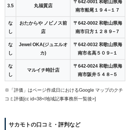
〒642-0001 和歌山県海
3.5
丸福質店
南市船尾１９４−１７
な
おたからや ノビノス前
〒642-0002 和歌山県海
し
店
南市日方１２８９−７
な
Jewel OKA(ジュエルオ
〒642-0032 和歌山県海
し
カ)
南市名高５０９−１
な
〒642-0024 和歌山県海
マルイチ時計店
し
南市阪井５４８−５
※「評価」はページ作成日におけるGoogle マップのクチ
コミ評価[cc id=38<!地域記事事務所一覧後>]
サカモトの口コミ・評判など