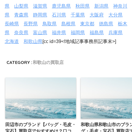
県
山梨県
滋賀県
鹿児島県
秋田県
新潟県
神奈川
県
青森県
静岡県
石川県
千葉県
大阪府
大分県
長崎県
長野県
鳥取県
島根県
東京都
徳島県
栃木
県
奈良県
富山県
福井県
福岡県
福島県
兵庫県
北海道
和歌山県
[cc id=39<!地域記事事務所記事末>]
CATEGORY :
和歌山の買取店
田辺市のブランド【バッグ・毛皮・
和歌山県和歌山市のブラ
宝石】買取店でおすすめは？口コ
グ・毛皮・宝石】買取店