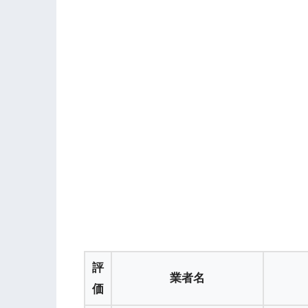
評
業者名
価