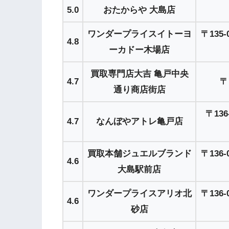
5.0
おたからや 大島店
ワンダープライスイトーヨ
〒13
4.8
ーカドー木場店
買取専門店大吉 亀戸中央
4.7
〒
通り商店街店
〒13
4.7
なんぼやアトレ亀戸店
買取本舗ジュエルブランド
〒13
4.6
大島駅前店
ワンダープライスアリオ北
〒13
4.6
砂店