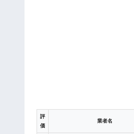
評
業者名
価