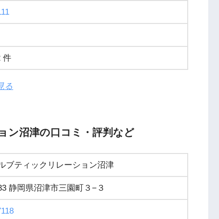
111
 件
見る
ョン沼津の口コミ・評判など
ルブティックリレーション沼津
0833 静岡県沼津市三園町３−３
7118