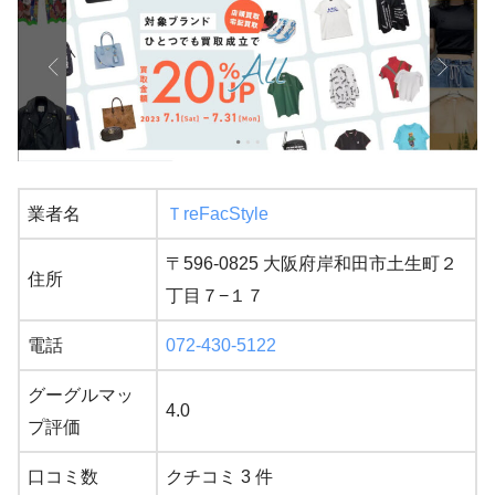
業者名
ＴreFacStyle
〒596-0825 大阪府岸和田市土生町２
住所
丁目７−１７
電話
072-430-5122
グーグルマッ
4.0
プ評価
口コミ数
クチコミ 3 件