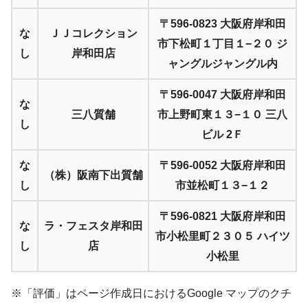
〒596-0823 大阪府岸和田
な
ＪＪコレクション
市下松町１丁目１−２０ ジ
し
岸和田店
ャングルジャングル内
〒596-0047 大阪府岸和田
な
三八質舗
市上野町東１３−１０ 三八
し
ビル 2Ｆ
な
〒596-0052 大阪府岸和田
（株）阪南下出質舗
し
市並松町１３−１２
〒596-0821 大阪府岸和田
な
ラ・フェスタ岸和田
市小松里町２３０５ ハイツ
し
店
小松里
※「評価」はページ作成日におけるGoogle マップのクチ