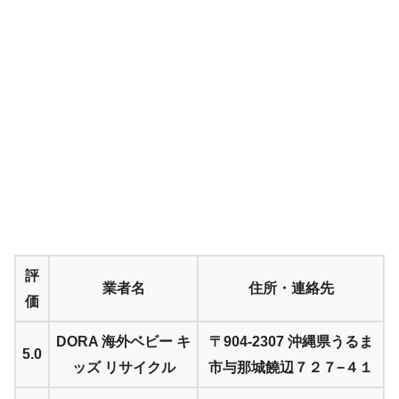
評
業者名
住所・連絡先
価
DORA 海外ベビー キ
〒904-2307 沖縄県うるま
5.0
ッズ リサイクル
市与那城饒辺７２７−４１