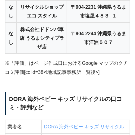
な
リサイクルショップ
〒904-2231 沖縄県うるま
し
エコ スタイル
市塩屋４８３−１
株式会社ドドンパ車
な
〒904-2244 沖縄県うるま
店 うるまシティプラ
し
市江洲５０７
ザ店
※「評価」はページ作成日におけるGoogle マップのクチ
コミ評価[cc id=38<!地域記事事務所一覧後>]
DORA 海外ベビー キッズ リサイクルの口コ
ミ・評判など
業者名
DORA 海外ベビー キッズ リサイクル