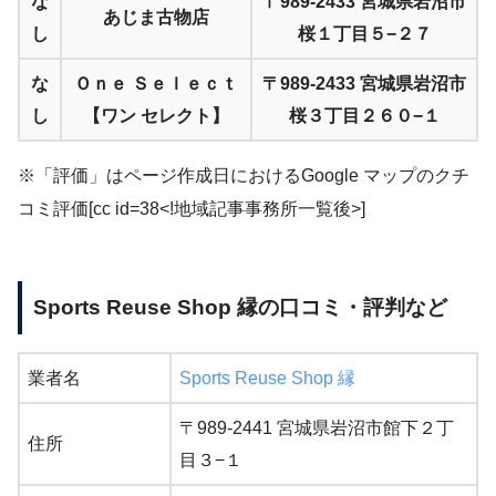
な
〒989-2433 宮城県岩沼市
あじま古物店
し
桜１丁目５−２７
な
Ｏｎｅ Ｓｅｌｅｃｔ
〒989-2433 宮城県岩沼市
し
【ワン セレクト】
桜３丁目２６０−１
※「評価」はページ作成日におけるGoogle マップのクチ
コミ評価[cc id=38<!地域記事事務所一覧後>]
Sports Reuse Shop 縁の口コミ・評判など
業者名
Sports Reuse Shop 縁
〒989-2441 宮城県岩沼市館下２丁
住所
目３−１