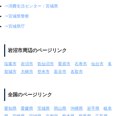
⇒消費生活センター：宮城県
⇒宮城県警察
⇒宮城県庁
岩沼市周辺のページリンク
塩竈市
岩沼市
気仙沼市
栗原市
石巻市
仙台市
多
賀城市
大崎市
登米市
富谷市
名取市
全国のページリンク
愛知県
愛媛県
茨城県
岡山県
沖縄県
岩手県
岐阜