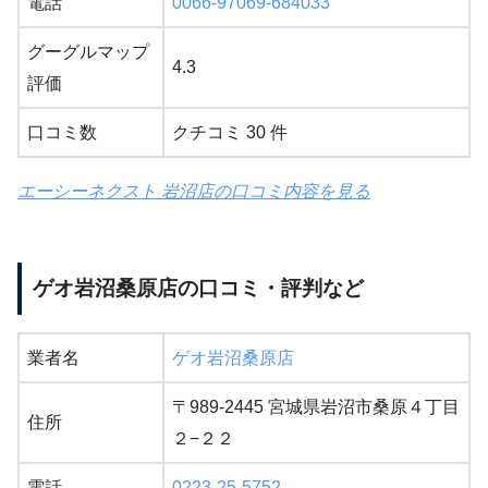
電話
0066-97069-684033
グーグルマップ
4.3
評価
口コミ数
クチコミ 30 件
エーシーネクスト 岩沼店の口コミ内容を見る
ゲオ岩沼桑原店の口コミ・評判など
業者名
ゲオ岩沼桑原店
〒989-2445 宮城県岩沼市桑原４丁目
住所
２−２２
電話
0223-25-5752