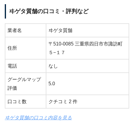
ヰゲタ質舗の口コミ・評判など
業者名
ヰゲタ質舗
〒510-0085 三重県四日市市諏訪町
住所
５−１７
電話
なし
グーグルマップ
5.0
評価
口コミ数
クチコミ 2 件
ヰゲタ質舗の口コミ内容を見る