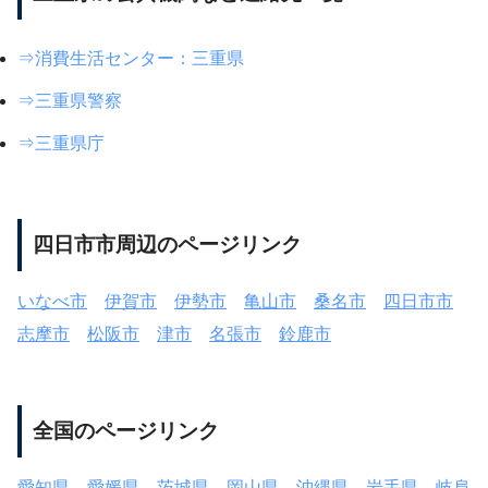
⇒消費生活センター：三重県
⇒三重県警察
⇒三重県庁
四日市市周辺のページリンク
いなべ市
伊賀市
伊勢市
亀山市
桑名市
四日市市
志摩市
松阪市
津市
名張市
鈴鹿市
全国のページリンク
愛知県
愛媛県
茨城県
岡山県
沖縄県
岩手県
岐阜