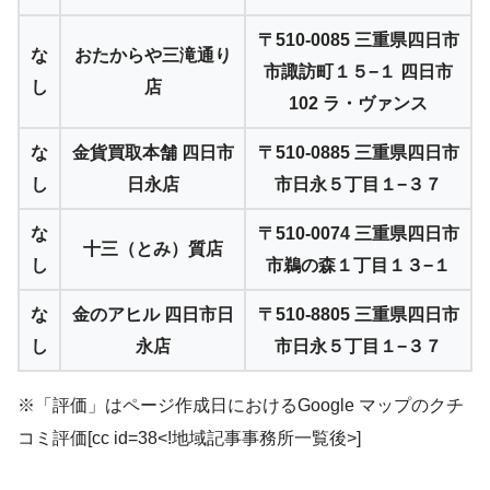
〒510-0085 三重県四日市
な
おたからや三滝通り
市諏訪町１５−１ 四日市
し
店
102 ラ・ヴァンス
な
金貨買取本舗 四日市
〒510-0885 三重県四日市
し
日永店
市日永５丁目１−３７
な
〒510-0074 三重県四日市
十三（とみ）質店
し
市鵜の森１丁目１３−１
な
金のアヒル 四日市日
〒510-8805 三重県四日市
し
永店
市日永５丁目１−３７
※「評価」はページ作成日におけるGoogle マップのクチ
コミ評価[cc id=38<!地域記事事務所一覧後>]