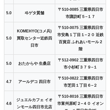
〒510-0085 三重県四日市
5.0
ヰゲタ質舗
市諏訪町５−１７
〒510-0075 三重県四日市
KOMEHYO(コメ兵)
市安島１丁目１−２０ 近鉄
5.0
買取センター近鉄四
百貨店 ふれあいモール 2
日市
階
〒512-0902 三重県四日市
5.0
おたからや 生桑店
市小杉町３７９−１
〒510-0822 三重県四日市
4.7
アールデコ 四日市
市芝田１丁目６−２
〒510-8016 三重県四日市
ジュエルカフェ イオ
4.6
市富州原町２−４０ イオン
ンモール四日市北店