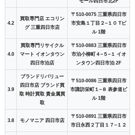
モール四日市北2F
〒510-0075 三重県四日市
買取専門店 エコリン
4.2
市安島１丁目２−１０ Tビ
グ 三重四日市店
ル 1階
買取専門リサイクル
〒510-0883 三重県四日市
4.0
マート イオンタウン
市泊小柳町４−５−１ イオ
四日市泊店
ンタウン四日市泊 2F
ブランドリバリュー
〒510-0086 三重県四日市
四日市店 ブランド買
3.9
市諏訪栄町１−８ 表参道ビ
取 時計買取 貴金属買
ル 1階
取
〒510-0891 三重県四日市
3.8
モノマニア 四日市店
市日永西２丁目１７−１２