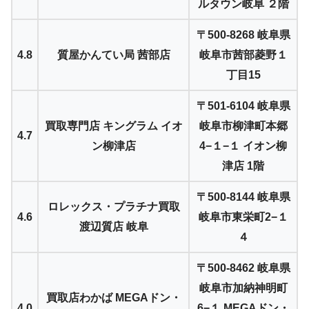
ルタウン岐阜 ２階
〒500-8268 岐阜県
4.8
質屋かんてい局 茜部店
岐阜市茜部菱野１
丁目15
〒501-6104 岐阜県
買取専門店 キングラム イオ
岐阜市柳津町本郷
4.7
ン柳津店
4−１−１ イオン柳
津店 1階
〒500-8144 岐阜県
ロレックス・プラチナ買取
4.6
岐阜市東栄町2−１
渡辺質店 岐阜
４
〒500-8462 岐阜県
岐阜市加納神明町
買取店わかば MEGAドン・
4.0
6−１ MEGAドン・