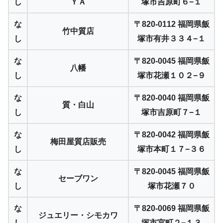
し
ＹＡ
塚市吉原町６−１
な
〒820-0112 福岡県飯
竹中質店
し
塚市有井３３４−１
な
〒820-0045 福岡県飯
八幡
し
塚市花瀬１０２−９
な
〒820-0040 福岡県飯
質・白山
し
塚市吉原町７−１
な
〒820-0042 福岡県飯
梅田屋質店販売
し
塚市本町１７−３６
な
〒820-0045 福岡県飯
セーブワン
し
塚市花瀬７０
な
〒820-0069 福岡県飯
ジュエリー・シモカワ
し
塚市宮町２−１３