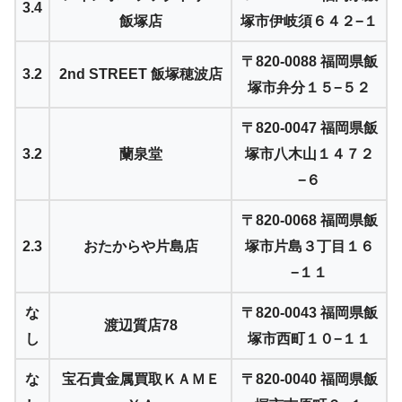
3.4
飯塚店
塚市伊岐須６４２−１
〒820-0088 福岡県飯
3.2
2nd STREET 飯塚穂波店
塚市弁分１５−５２
〒820-0047 福岡県飯
3.2
蘭泉堂
塚市八木山１４７２
−６
〒820-0068 福岡県飯
2.3
おたからや片島店
塚市片島３丁目１６
−１１
な
〒820-0043 福岡県飯
渡辺質店78
し
塚市西町１０−１１
な
宝石貴金属買取ＫＡＭＥ
〒820-0040 福岡県飯