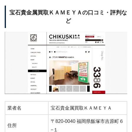
宝石貴金属買取ＫＡＭＥＹＡの口コミ・評判な
ど
業者名
宝石貴金属買取ＫＡＭＥＹＡ
〒820-0040 福岡県飯塚市吉原町６
住所
−１