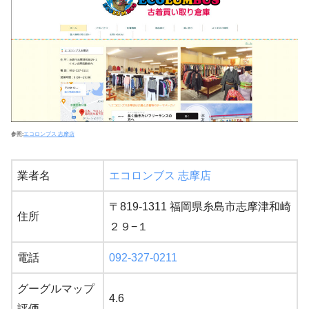
参照:
エコロンブス 志摩店
業者名
エコロンブス 志摩店
〒819-1311 福岡県糸島市志摩津和崎
住所
２９−１
電話
092-327-0211
グーグルマップ
4.6
評価