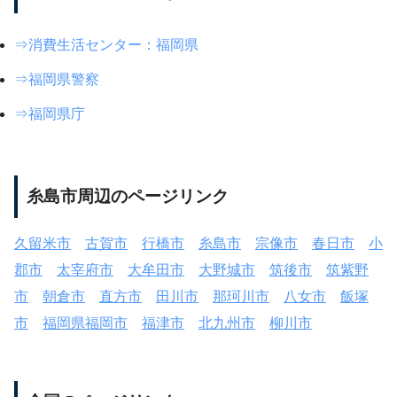
⇒消費生活センター：福岡県
⇒福岡県警察
⇒福岡県庁
糸島市周辺のページリンク
久留米市
古賀市
行橋市
糸島市
宗像市
春日市
小
郡市
太宰府市
大牟田市
大野城市
筑後市
筑紫野
市
朝倉市
直方市
田川市
那珂川市
八女市
飯塚
市
福岡県福岡市
福津市
北九州市
柳川市