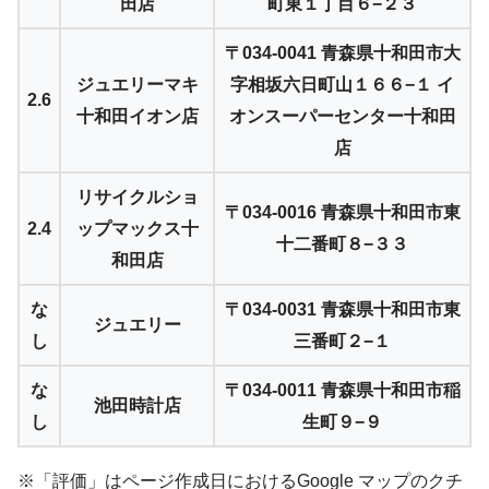
田店
町東１丁目６−２３
〒034-0041 青森県十和田市大
ジュエリーマキ
字相坂六日町山１６６−１ イ
2.6
十和田イオン店
オンスーパーセンター十和田
店
リサイクルショ
〒034-0016 青森県十和田市東
2.4
ップマックス十
十二番町８−３３
和田店
な
〒034-0031 青森県十和田市東
ジュエリー
し
三番町２−１
な
〒034-0011 青森県十和田市稲
池田時計店
し
生町９−９
※「評価」はページ作成日におけるGoogle マップのクチ