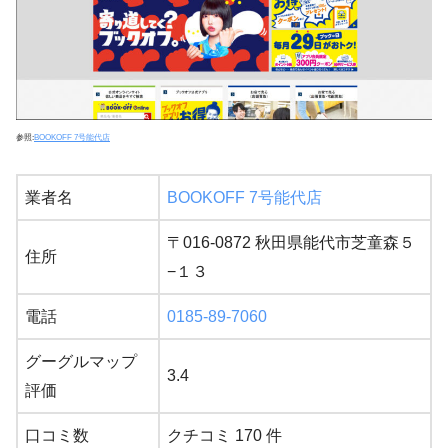
参照:
BOOKOFF 7号能代店
業者名
BOOKOFF 7号能代店
〒016-0872 秋田県能代市芝童森５
住所
−１３
電話
0185-89-7060
グーグルマップ
3.4
評価
口コミ数
クチコミ 170 件