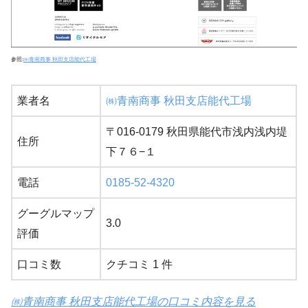
参照:
㈱青南商事 秋田支店能代工場
業者名
㈱青南商事 秋田支店能代工場
〒016-0179 秋田県能代市浅内浅内堤
住所
下７６−１
電話
0185-52-4320
グーグルマップ
3.0
評価
口コミ数
クチコミ 1 件
㈱青南商事 秋田支店能代工場の口コミ内容を見る