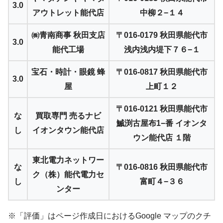
3.0
アウトレット能代店
中柳２−１４
㈱青南商事 秋田支店
〒016-0179 秋田県能代市
3.0
能代工場
浅内浅内堤下７６−１
宝石・時計・眼鏡 蜂
〒016-0817 秋田県能代市
3.0
屋
上町１２
〒016-0121 秋田県能代市
な
買取専門 売るナビ
鰄渕古屋布1−番 イオンタ
し
イオンタウン能代店
ウン能代店 １階
東北電力ネットワー
な
〒016-0816 秋田県能代市
ク（株）能代電力セ
し
富町４−３６
ンター
※「評価」はページ作成日におけるGoogle マップのクチ