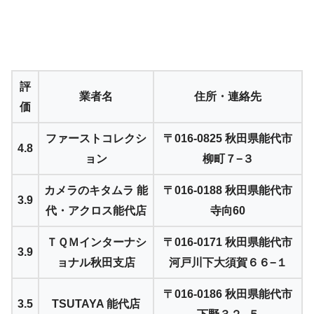
評
業者名
住所・連絡先
価
ファーストコレクシ
〒016-0825 秋田県能代市
4.8
ョン
柳町７−３
カメラのキタムラ 能
〒016-0188 秋田県能代市
3.9
代・アクロス能代店
寺向60
ＴＱＭインターナシ
〒016-0171 秋田県能代市
3.9
ョナル秋田支店
河戸川下大須賀６６−１
〒016-0186 秋田県能代市
3.5
TSUTAYA 能代店