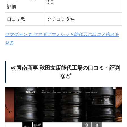
3.0
評価
口コミ数
クチコミ 3 件
ヤマダデンキ ヤマダアウトレット能代店の口コミ内容を
見る
㈱青南商事 秋田支店能代工場の口コミ・評判
など